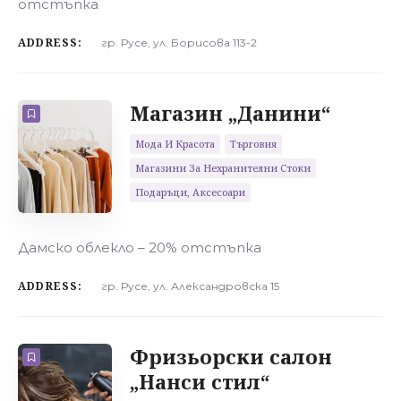
отстъпка
ADDRESS:
гр. Русе, ул. Борисова 113-2
Магазин „Данини“
Мода И Красота
Търговия
Магазини За Нехранителни Стоки
Подаръци, Аксесоари
Дамско облекло – 20% отстъпка
ADDRESS:
гр. Русе, ул. Александровска 15
Фризьорски салон
„Нанси стил“