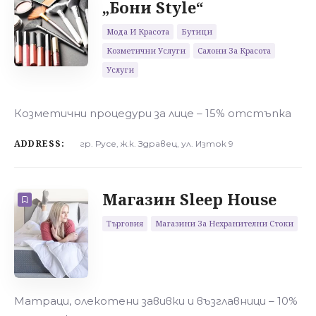
„Бони Style“
Мода И Красота
Бутици
Козметични Услуги
Салони За Красота
Услуги
Козметични процедури за лице – 15% отстъпка
ADDRESS:
гр. Русе, ж.к. Здравец, ул. Изток 9
Магазин Sleep House
Търговия
Магазини За Нехранителни Стоки
Матраци, олекотени завивки и възглавници – 10%