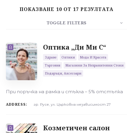
ПОКАЗВАНЕ 10 ОТ 17 РЕЗУЛТАТА
Търсене
TOGGLE FILTERS
БРОЙ
10
СОРТИРАЙ
РЕД
Оптика „Ди Ми С“
Здраве
Оптики
Мода И Красота
Търговия
Магазини За Нехранителни Стоки
Подаръци, Аксесоари
При поръчка на рамка и стъkла – 5% отстъпка
ADDRESS:
гр. Русе, ул. Църковна независимост 27
Козметичен салон