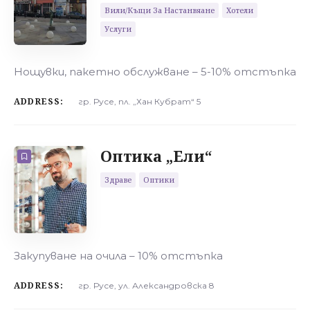
Вили/къщи За Настанвяане
Хотели
Услуги
Нощувки, пакетно обслужване – 5-10% отстъпка
ADDRESS:
гр. Русе, пл. „Хан Кубрат“ 5
Оптика „Ели“
Здраве
Оптики
Закупуване на очила – 10% отстъпка
ADDRESS:
гр. Русе, ул. Александровска 8