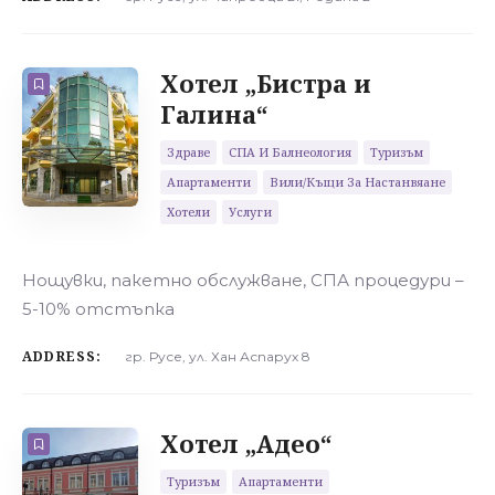
Хотел „Бистра и
Галина“
Здраве
СПА И Балнеология
Туризъм
Апартаменти
Вили/къщи За Настанвяане
Хотели
Услуги
Нощувки, пакетно обслужване, СПА процедури –
5-10% отстъпка
ADDRESS:
гр. Русе, ул. Хан Аспарух 8
Хотел „Адео“
Туризъм
Апартаменти