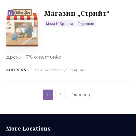
Магазин „Стрийт“
Мода И Красота
Търговия
Дрехи – 7% отстъпка
ADDRESS:
гр. Силистра, ул. София 2
1
2
Следващ
Асеновград
More Locations