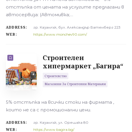
отстъпка от цената на услугите предлагани в
автосервиза: (Автомивка;…
ADDRESS:
гр. Казанлък, бул. Александър Батенберг 223
WEB:
https://www.monchev90.com/
Строителен
хипермаркет „Багира“
Строителство
Магазини За Строителни Материали
5% отстъпка на всички стоки на фирмата ,
които не са с промоционални цени.
ADDRESS:
гр. Казанлък, ул. Орешака 80
WEB:
https://www.bagira.bg/