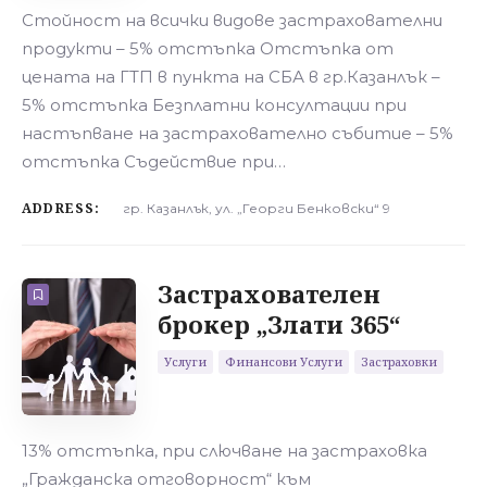
Стойност на всички видове застрахователни
продукти – 5% отстъпка Отстъпка от
цената на ГТП в пункта на СБА в гр.Казанлък –
5% отстъпка Безплатни консултации при
настъпване на застрахователно събитие – 5%
отстъпка Съдействие при…
ADDRESS:
гр. Казанлък, ул. „Георги Бенковски“ 9
Застрахователен
брокер „Злати 365“
Услуги
Финансови Услуги
Застраховки
13% отстъпка, при слючване на застраховка
„Гражданска отговорност“ към