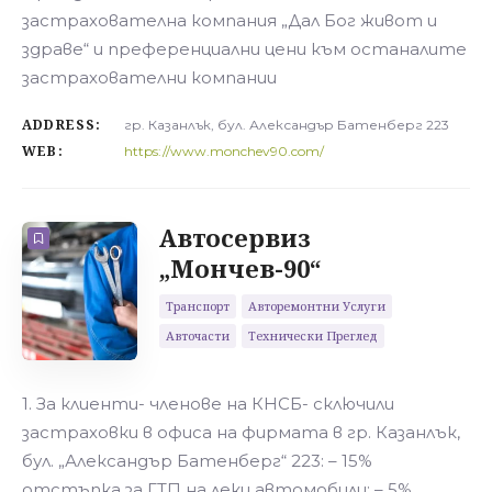
застрахователна компания „Дал Бог живот и
здраве“ и преференциални цени към останалите
застрахователни компании
ADDRESS:
гр. Казанлък, бул. Александър Батенберг 223
WEB:
https://www.monchev90.com/
Автосервиз
„Мончев-90“
Транспорт
Авторемонтни Услуги
Авточасти
Технически Преглед
1. За клиенти- членове на КНСБ- сключили
застраховки в офиса на фирмата в гр. Казанлък,
бул. „Александър Батенберг“ 223: – 15%
отстъпка за ГТП на леки автомобили; – 5%