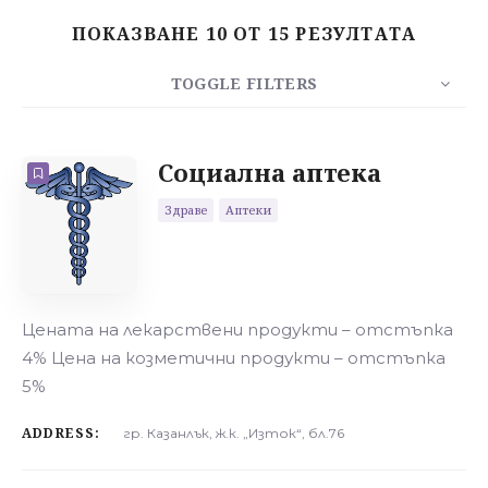
ПОКАЗВАНЕ 10 ОТ 15 РЕЗУЛТАТА
Търсене
TOGGLE FILTERS
БРОЙ
10
СОРТИРАЙ
РЕД
Социална аптека
Здраве
Аптеки
Цената на лекарствени продукти – отстъпка
4% Цена на козметични продукти – отстъпка
5%
ADDRESS:
гр. Казанлък, ж.к. „Изток“, бл.76