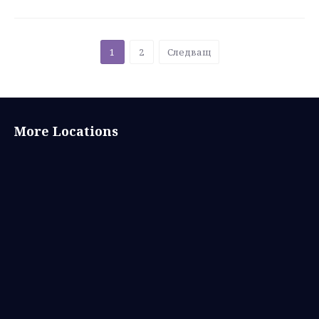
1
2
Следващ
Асеновград
More Locations