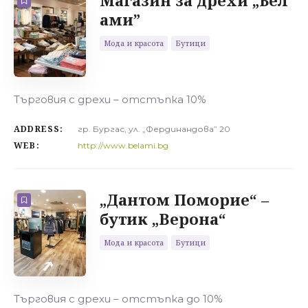
Магазин за дрехи „Бел
ами”
Мода и красота
Бутици
Търговия с дрехи – отстъпка 10%
ADDRESS:
гр. Бургас, ул. „Фердинандова” 20
WEB:
http://www.belami.bg
„Дантом Поморие“ –
бутик „Верона“
Мода и красота
Бутици
Търговия с дрехи – отстъпка до 10%