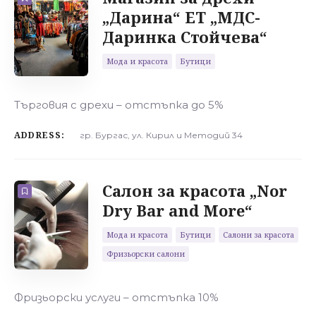
„Дарина“ ЕТ „МДС-
Даринка Стойчева“
Мода и красота
Бутици
Търговия с дрехи – отстъпка до 5%
ADDRESS:
гр. Бургас, ул. Кирил и Методий 34
Салон за красота „Nor
Dry Bar and More“
Мода и красота
Бутици
Салони за красота
Фризьорски салони
Фризьорски услуги – отстъпка 10%