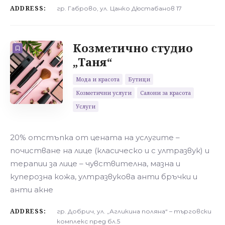
ADDRESS:
гр. Габрово, ул. Цанко Дюстабанов 17
Козметично студио
„Таня“
Мода и красота
Бутици
Козметични услуги
Салони за красота
Услуги
20% отстъпка от цената на услугите –
почистване на лице (класическо и с ултразвук) и
терапии за лице – чувствителна, мазна и
куперозна кожа, ултразвукова анти бръчки и
анти акне
ADDRESS:
гр. Добрич, ул. „Агликина поляна“ – търговски
комплекс пред бл.5