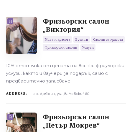
Фризьорски салон
„Виктория“
Мода и красота
Бутици
Салони за красота
Фризьорски салони
Услуги
10% отстъпка от цената на всички фризьорски
услуги, както и ваучери за подарък, само с
предварително записване
ADDRESS:
гр. Добрич, ул. „В. Левски“ 60
Фризьорски салон
„Петър Мокрев“