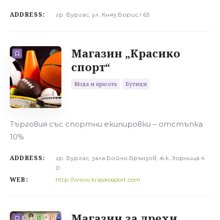
ADDRESS:
гр. Бургас, ул. Княз Борис I 63
Магазин „Красико
спорт“
Мода и красота
Бутици
Търговия със спортни екипировки – отстъпка
10%
ADDRESS:
гр. Бургас, зала Бойчо Брънзов, ж.к. Зорница 4
0
WEB:
http://www.krasikosport.com
Магазин за дрехи