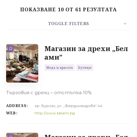
ПОКАЗВАНЕ 10 ОТ 61 РЕЗУЛТАТА
Търсене
TOGGLE FILTERS
БРОЙ
10
СОРТИРАЙ
РЕД
Магазин за дрехи „Бел
ами”
Мода и красота
Бутици
Търговия с дрехи – отстъпка 10%
ADDRESS:
гр. Бургас, ул. „Фердинандова“ 44
WEB:
http://www.belami.bg