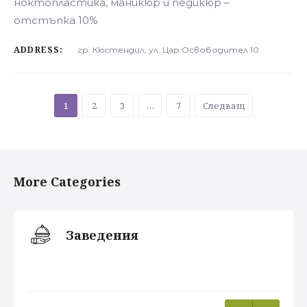
ноктопластика, маникюр и педикюр –
отстъпка 10%
ADDRESS:
гр. Кюстендил, ул. Цар Освободител 10
1
2
3
…
7
Следващ
More Categories
Заведения