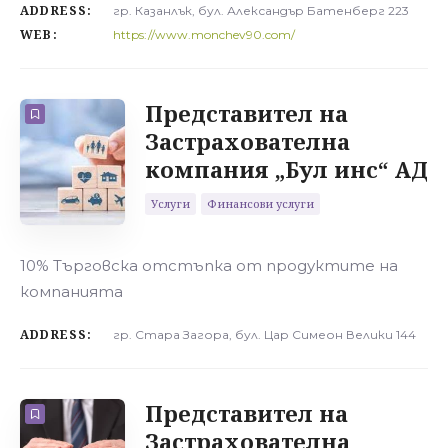
ADDRESS:
гр. Казанлък, бул. Александър Батенберг 223
WEB:
https://www.monchev90.com/
Представител на
Застрахователна
компания „Бул инс“ АД
Услуги
Финансови услуги
10% Търговска отстъпка от продуктите на
компанията
ADDRESS:
гр. Стара Загора, бул. Цар Симеон Велики 144
Представител на
Застрахователна