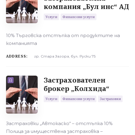
компания „Бул инс“ АД
Услуги
Финансови услуги
10% Търговска отстъпка от продуктите на
компанията
ADDRESS:
гр. Стара Загора, бул. Руски 75
Застрахователен
брокер „Колхида“
Услуги
Финансови услуги
Застраховки
Застраховки „Автокаско“ – отстъпка 10%
Полица за имуществена застраховка –