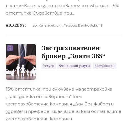
настъпване на застрахователно събитие – 5%
отстъпка Съдействие при…
ADDRESS:
гр. Казанлък, ул. „Георги Бенковски“ 9
Застрахователен
брокер „Злати 365“
Услуги
Финансови услуги
Застраховки
13% отстъпка, при слючване на застраховка
„Гражданска отговорност“ към
застрахователна компания „Дал Бог живот и
здраве“ и преференциални цени към останалите
застрахователни компании