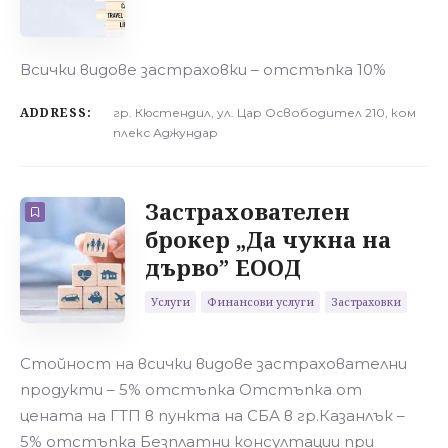
Всички видове застраховки – отстъпка 10%
ADDRESS:
гр. Кюстендил, ул. Цар Освободител 210, ком
плекс Аджундар
Застрахователен
брокер „Да чукна на
дърво” ЕООД
Услуги
Финансови услуги
Застраховки
Стойност на всички видове застрахователни
продукти – 5% отстъпка Отстъпка от
цената на ГТП в пункта на СБА в гр.Казанлък –
5% отстъпка Безплатни консултации при