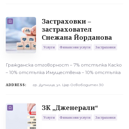
БРОЙ
10
СОРТИРАЙ
РЕД
Застраховки –
застраховател
Снежана Йорданова
Услуги
Финансови услуги
Застраховки
Гражданска отговорност – 7% отстъпка Каско
– 10% отстъпка Имуществена – 10% отстъпка
ADDRESS:
гр. Дупница, ул. Цар Освободител 30
ЗК „Дженерали“
Услуги
Финансови услуги
Застраховки