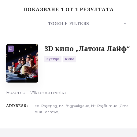
ПОКАЗВАНЕ 1 ОТ 1 РЕЗУЛТАТА
Търсене
TOGGLE FILTERS
БРОЙ
10
СОРТИРАЙ
РЕД
3D кино „Латона Лайф“
Култура
Кино
Билети – 7% отстъпка
ADDRESS:
гр. Разград, пл. Възраждане, НЧ Развитие (Ста
рия Театър)