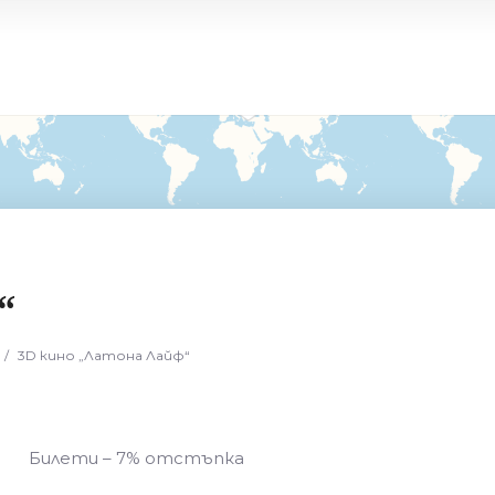
Търсене
Местоположение
“
/
3D кино „Латона Лайф“
Билети – 7% отстъпка