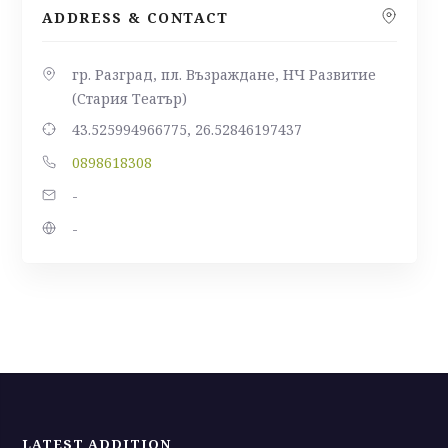
ADDRESS & CONTACT
гр. Разград, пл. Възраждане, НЧ Развитие
(Стария Театър)
43.525994966775, 26.52846197437
0898618308
-
-
LATEST ADDITION