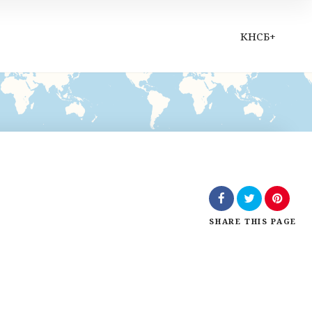
КНСБ+
SHARE
THIS PAGE
Leaflet
| Map data ©
OpenStreetMap
contributors,
CC-BY-SA