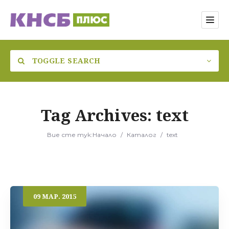
TOGGLE SEARCH
Tag Archives:
text
Категория
Вие сте тук:
Начало
/
Каталог
/
text
Местоположение
09
МАР.
2015