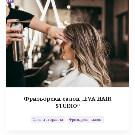
Фризьорски салон „EVA HAIR
STUDIO“
Салони за красота
Фризьорски салони