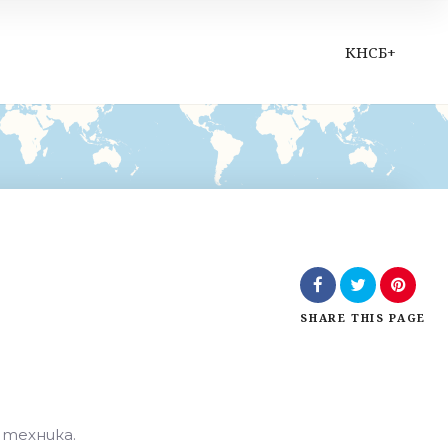
КНСБ+
SHARE
THIS PAGE
Leaflet
| Map data ©
OpenStreetMap
contributors,
CC-BY-SA
техника.