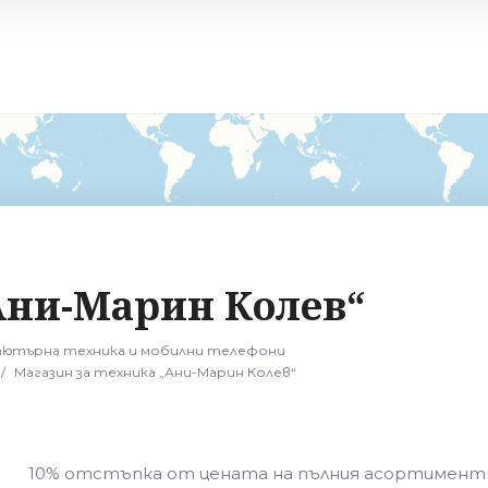
Търсене
Местоположение
Ани-Марин Колев“
ютърна техника и мобилни телефони
/
Магазин за техника „Ани-Марин Колев“
10% отстъпка от цената на пълния асортимент 