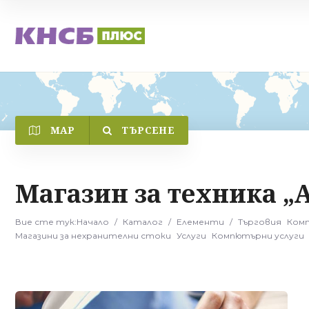
MAP
ТЪРСЕНЕ
Категория
Магазин за техника „
Вие сте тук:
Начало
/
Каталог
/
Елементи
/
Търговия
Комп
Магазини за нехранителни стоки
Услуги
Компютърни услуги