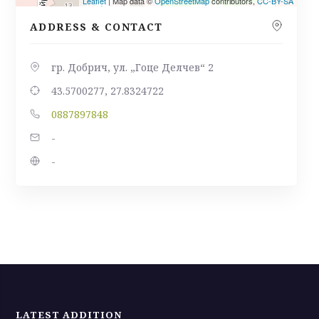
Leaflet
| Map data ©
OpenStreetMap
contributors,
CC-BY-SA
ADDRESS & CONTACT
гр. Добрич, ул. „Гоце Делчев“ 2
43.5700277, 27.8324722
0887897848
-
-
LATEST ADDITION